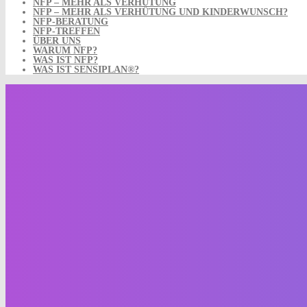
NFP – MEHR ALS VERHÜTUNG
NFP – MEHR ALS VERHÜTUNG UND KINDERWUNSCH?
NFP-BERATUNG
NFP-TREFFEN
ÜBER UNS
WARUM NFP?
WAS IST NFP?
WAS IST SENSIPLAN®?