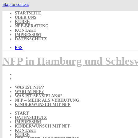
Skip to content
STARTSEITE
ÜBER UNS
KURSE
NFP-BERATUNG
KONTAKT
IMPRESSUM
DATENSCHUTZ
RSS
NFP in Hamburg und Schlesw
WAS IST NFP?
WARUM NFP?
WAS IST SENSIPLAN®?
NFP – MEHR ALS VERHÜTUNG
KINDERWUNSCH MIT NFP
START
DATENSCHUTZ
IMPRESSUM
KINDERWUNSCH MIT NFP
KONTAKT
KURSE