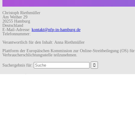
Christoph Riethmüller
Am Weiher 29
20255 Hamburg
Deutschland
E-Mail-Adresse:
kontakt@nfp-in-hamburg.de
Telefonnummer:
Verantwortlich für den Inhalt: Anna Riethmüller
Plattform der Europäischen Kommission zur Online-Streitbeilegung (OS) fü
Verbraucherschlichtungsstelle teilzunehmen.
Suchergebnis für:
Neueste Beiträge
Aktuelle NFP-Kurse in der Corona-Pandemie
Ist NFP wirklich sicher?
Archiv
März 2021
Mai 2017
Kategorien
Sicherheit