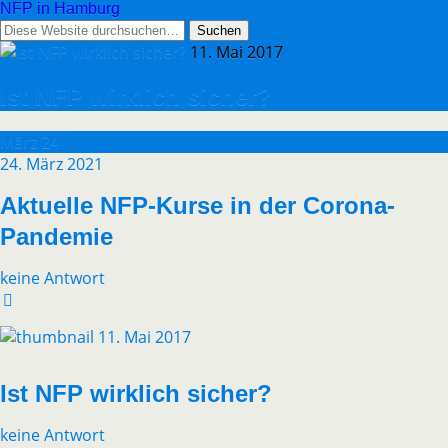
NFP in Hamburg
11. Mai 2017
Ist NFP wirklich sicher?
März
24
24. März 2021
Aktuelle NFP-Kurse in der Corona-
Pandemie
keine Antwort
11. Mai 2017
Ist NFP wirklich sicher?
keine Antwort